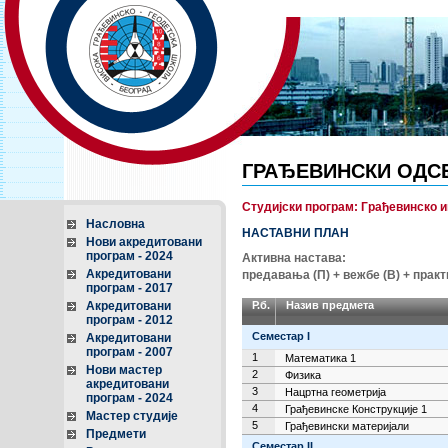
ГРАЂЕВИНСКИ ОДС
Студијски програм: Грађевинско
Насловна
НАСТАВНИ ПЛАН
Нови акредитовани
програм - 2024
Активна настава:
Акредитовани
предавања (П) + вежбе (В) + прак
програм - 2017
Акредитовани
Р.б.
Назив предмета
програм - 2012
Семестар
I
Акредитовани
програм - 2007
1
Математика 1
Нови мастер
2
Физика
акредитовани
3
Нацртна геометрија
програм - 2024
4
Грађевинске Конструкције 1
Мастер студије
5
Грађевински материјали
Предмети
Семестар
II