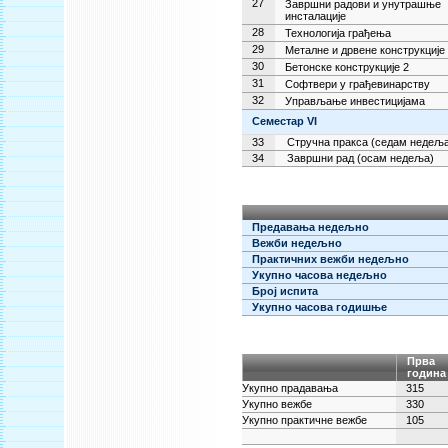
27
Завршни радови и унутрашње
инсталације
28
Технологија грађења
29
Металне и дрвене конструкције
30
Бетонске конструкције 2
31
Софтвери у грађевинарству
32
Управљање инвестицијама
Семестар
VI
33
Стручна пракса (седам недеља
34
Завршни рад (осам недеља)
Предавања недељно
Вежби недељно
Практичних вежби недељно
Укупно часова недељно
Број испита
Укупно часова годишње
Прва
година
Укупно прадавања
315
Укупно вежбе
330
Укупно практичне вежбе
105