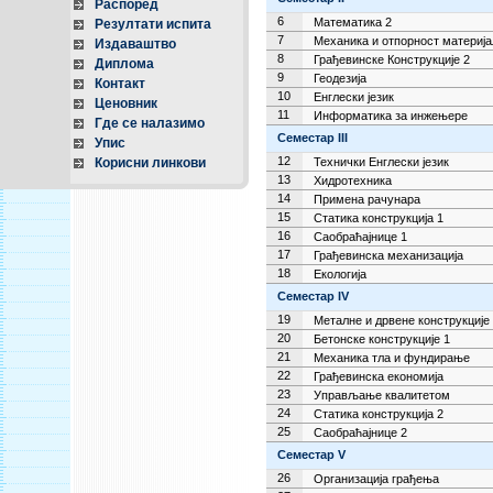
Распоред
6
Математика 2
Резултати испита
7
Механика и отпорност материја
Издаваштво
8
Грађевинске Конструкције 2
Диплома
9
Геодезија
Контакт
10
Енглески језик
Ценовник
11
Информатика за инжењере
Где се налазимо
Семестар
III
Упис
12
Корисни линкови
Технички Енглески језик
13
Хидротехника
14
Примена рачунара
15
Статика конструкција 1
16
Саобраћајнице 1
17
Грађевинска механизација
18
Екологија
Семестар
IV
19
Металне и дрвене конструкције
20
Бетонске конструкције 1
21
Механика тла и фундирање
22
Грађевинска економија
23
Управљање квалитетом
24
Статика конструкција 2
25
Саобраћајнице 2
Семестар
V
26
Организација грађења