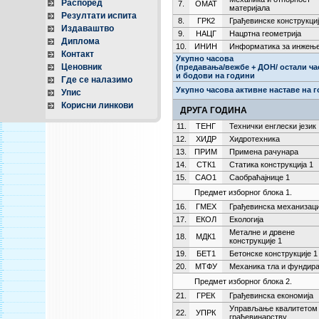
Распоред
7.
ОМАТ
материјала
Резултати испита
8.
ГРК2
Грађевинске конструкциј
Издаваштво
9.
НАЦГ
Нацртна геометрија
Диплома
10.
ИНИН
Информатика за инжењ
Контакт
Укупно часова
Ценовник
(предавања/вежбе + ДОН/ остали ча
и бодови на години
Где се налазимо
Укупно часова активне наставе на 
Упис
Корисни линкови
ДРУГА ГОДИНА
11.
ТЕНГ
Технички енглески језик
12.
ХИДР
Хидротехника
13.
ПРИМ
Примена рачунара
14.
СТК1
Статика конструкција 1
15.
САО1
Саобраћајнице 1
Предмет изборног блока 1.
16.
ГМЕХ
Грађевинска механизаци
17.
ЕКОЛ
Екологија
Металне и дрвене
18.
МДК1
конструкције 1
19.
БЕТ1
Бетонске конструкције 1
20.
МТФУ
Механика тла и фундир
Предмет изборног блока 2.
21.
ГРЕК
Грађевинска економија
Управљање квалитетом
22.
УПРК
грађевинарству