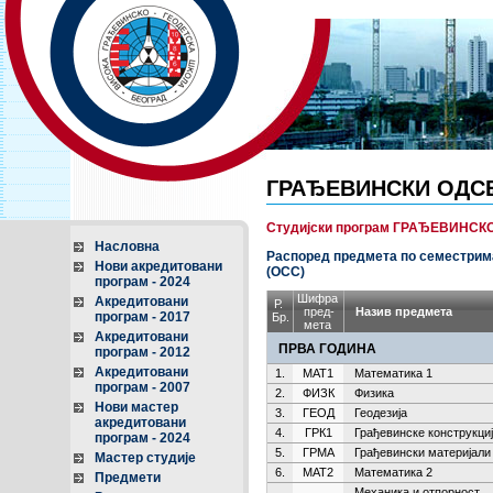
ГРАЂЕВИНСКИ ОДС
Студијски програм ГРАЂЕВИНСК
Насловна
Распоред предмета по семестрима
Нови акредитовани
(ОСС)
програм - 2024
Шифра
Акредитовани
Р.
пред-
Назив предмета
програм - 2017
Бр.
мета
Акредитовани
ПРВА ГОДИНА
програм - 2012
Акредитовани
1.
МАТ1
Математика 1
програм - 2007
2.
ФИЗК
Физика
Нови мастер
3.
ГЕОД
Геодезија
акредитовани
4.
ГРК1
Грађевинске конструкциј
програм - 2024
5.
ГРМА
Грађевински материјали
Мастер студије
6.
МАТ2
Математика 2
Предмети
Механика и отпорност