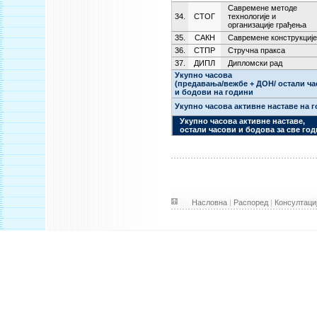
Савремене методе
34.
СТОГ
технологије и
организације грађења
35.
САКН
Савремене конструкције
36.
СТПР
Стручна пракса
37.
ДИПЛ
Дипломски рад
Укупно часова
(предавања/вежбе + ДОН/ остали ча
и бодови на години
Укупно часова активне наставе на 
Укупно часова активне наставе,
остали часови и бодова за све год
Насловна
|
Распоред
|
Консултаци