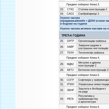
Предмет изборног блока 3.
23.
СТК2
Статика конструкција 2
24.
САО2
Саобраћајнице 2
Укупно часова
(предавања/вежбе + ДОН/ остали ча
и бодови на години
Укупно часова активне наставе на 
ТРЕЋА ГОДИНА
25.
ОРГР
Организација грађења
Завршни радови и
26.
ЗАВР
унутрашње инсталације
27.
ТЕХН
Технологија грађења
Предмет изборног блока 4.
Металне и дрвене
28.
МДК2
конструкције 2
29.
БЕТ2
Бетонске конструкције 2
Предмет изборног блока 5.
30.
СОГР
Софтвери у грађевинар
31.
УПИН
Управљање инвестициј
Заштита и безбедност
32.
ЗБНР
на раду
Регулатива у
33.
РЕГА
грађевинарству
и архитектури
Предмет изборног блока 6.