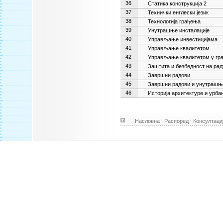
36
Статика конструкција 2
37
Технички енглески језик
38
Технологија грађења
39
Унутрашње инсталације
40
Управљање инвестицијама
41
Управљање квалитетом
42
Управљање квалитетом у гр
43
Заштита и безбедност на рад
44
Завршни радови
45
Завршни радови и унутрашње
46
Историја архитектуре и урба
Насловна
|
Распоред
|
Консултаци