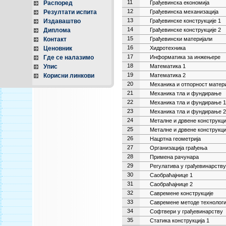
11
Распоред
Грађевинска економија
12
Резултати испита
Грађевинска механизација
13
Издаваштво
Грађевинске конструкције 1
14
Диплома
Грађевинске конструкције 2
15
Контакт
Грађевински материјали
16
Ценовник
Хидротехника
17
Где се налазимо
Информатика за инжењере
18
Упис
Математика 1
19
Корисни линкови
Математика 2
20
Механика и отпорност матер
21
Механика тла и фундирање
22
Механика тла и фундирање 1
23
Механика тла и фундирање 2
24
Металне и дрвене конструкци
25
Металне и дрвене конструкци
26
Нацртна геометрија
27
Организација грађења
28
Примена рачунара
29
Регулатива у грађевинарству
30
Саобраћајнице 1
31
Саобраћајнице 2
32
Савремене конструкције
33
Савремене методе технологиј
34
Софтвери у грађевинарству
35
Статика конструкција 1