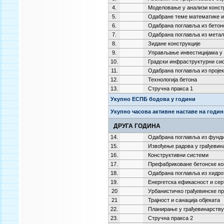
4.
Моделовање у анализи конст
5.
Одабране теме математике 
6.
Одабрана поглавља из бетонс
7.
Одабрана поглавља из метал
8.
Зидане конструкције
9.
Управљање инвестицијама у 
10.
Градски инфраструктурни си
11.
Одабрана поглавља из проје
12.
Технологија бетона
13.
Стручна пракса 1
Укупно ЕСПБ бодова у години
Укупно часова активне наставе на годи
ДРУГА ГОДИНА
14.
Одабрана поглавља из фунд
15.
Извођење радова у грађевин
16.
Конструктивни системи
17.
Префабриковане бетонске ко
18.
Одабрана поглавља из хидро
19.
Енергетска ефикасност и сер
20
Урбанистичко грађевинске п
21
Трајност и санација објеката
22.
Планирање у грађевинарству
23.
Стручна пракса 2