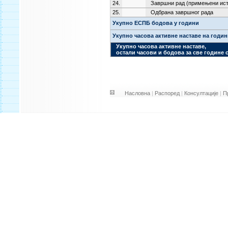
24.
Завршни рад (примењени ист
25.
Одбрана завршног рада
Укупно ЕСПБ бодова у години
Укупно часова активне наставе на годи
Укупно часова активне наставе,
остали часови и бодова за све године 
Насловна
|
Распоред
|
Консултације
|
П