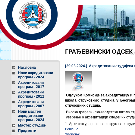
ГРАЂЕВИНСКИ ОДСЕК
Студ
[29.03.2024.] Акредитовани студијски
Насловна
Нови акредитовани
програм - 2024
Акредитовани
програм - 2017
Акредитовани
Одлуком Комисије за акредитацију и 
програм - 2012
школа струковних студија у Београ
Акредитовани
струковних студија.
програм - 2007
Нови мастер
Висока грађевинско-геодетска школа стр
акредитовани
уверење о акредитацији следећих студи
програм - 2024
1. Архитектура, основне струковне студи
Мастер студије
Решење
Предмети
Уверење