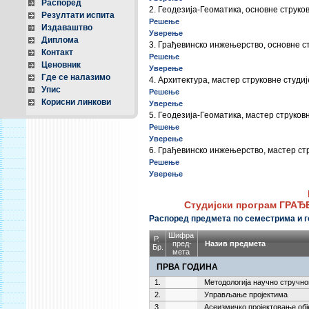
Распоред
2. Геодезија-Геоматика, основне струко
Резултати испита
Решење
Издаваштво
Уверење
Диплома
3. Грађевинско инжењерство, основне с
Контакт
Решење
Ценовник
Уверење
Где се налазимо
4. Архитектура, мастер струковне студиј
Упис
Решење
Корисни линкови
Уверење
5. Геодезија-Геоматика, мастер струков
Решење
Уверење
6. Грађевинско инжењерство, мастер ст
Решење
Уверење
Студијски програм ГРА
Распоред предмета по семестрима и г
Шифра
Р.
пред-
Назив предмета
Бр.
мета
ПРВА ГОДИНА
1.
Методологија научно стручн
2.
Управљање пројектима
3.
Асеизмичко пројектовање обј