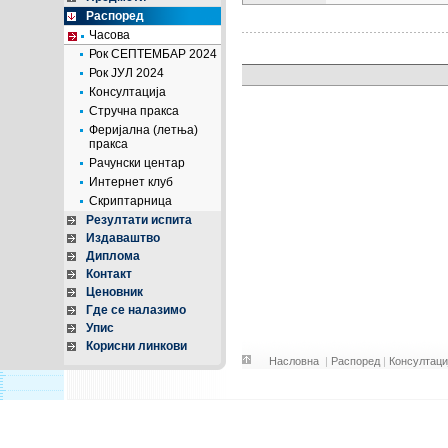
Распоред
Часова
Рок СЕПТЕМБАР 2024
Рок ЈУЛ 2024
Консултација
Стручна пракса
Феријална (летња)
пракса
Рачунски центар
Интернет клуб
Скриптарница
Резултати испита
Издаваштво
Диплома
Контакт
Ценовник
Где се налазимо
Упис
Корисни линкови
Насловна
|
Распоред
|
Консултаци