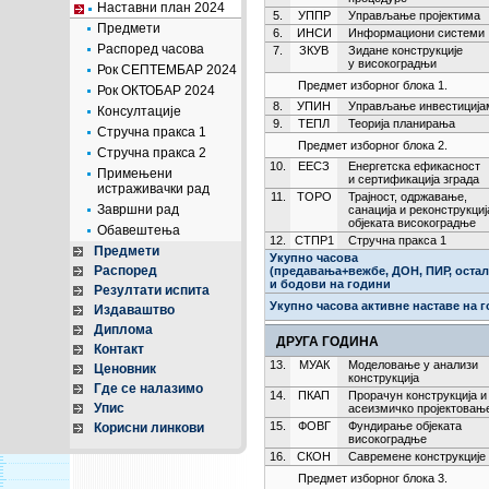
Наставни план 2024
5.
УППР
Управљање пројектима
Предмети
6.
ИНСИ
Информациони системи
Распоред часова
7.
ЗКУВ
Зидане конструкције
у високоградњи
Рок СЕПТЕМБАР 2024
Предмет изборног блока 1.
Рок ОКТОБАР 2024
8.
УПИН
Управљање инвестиција
Консултације
9.
ТЕПЛ
Теорија планирања
Стручна пракса 1
Предмет изборног блока 2.
Стручна пракса 2
10.
ЕЕСЗ
Енергетска ефикасност
Примењени
и сертификација зграда
истраживачки рад
11.
ТОРО
Трајност, одржавање,
Завршни рад
санација и реконструкциј
објеката високоградње
Обавештења
12.
СТПР1
Стручна пракса 1
Предмети
Укупно часова
Распоред
(предавања+вежбе, ДОН, ПИР, остали
и бодови на години
Резултати испита
Укупно часова активне наставе на 
Издаваштво
Диплома
ДРУГА ГОДИНА
Контакт
13.
МУАК
Моделовање у анализи
Ценовник
конструкција
Где се налазимо
14.
ПКАП
Прорачун конструкција и
Упис
асеизмичко пројектовањ
15.
ФОВГ
Фундирање објеката
Корисни линкови
високоградње
16.
СКОН
Савремене конструкције
Предмет изборног блока 3.