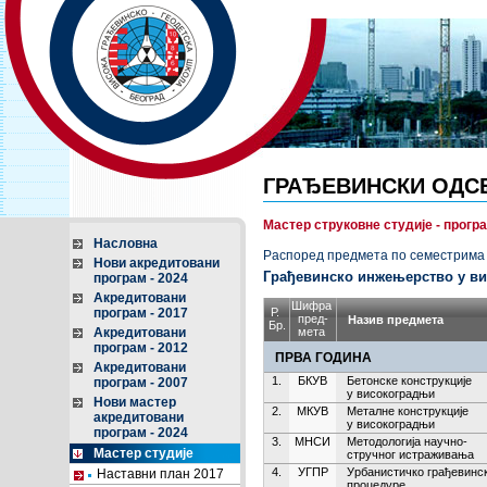
ГРАЂЕВИНСКИ ОДС
Мастер струковне студије - прогр
Насловна
Распоред предмета по семестрима з
Нови акредитовани
Грађевинско инжењерство у в
програм - 2024
Акредитовани
Шифра
програм - 2017
Р.
пред-
Назив предмета
Бр.
Акредитовани
мета
програм - 2012
ПРВА ГОДИНА
Акредитовани
1.
БКУВ
Бетонске конструкције
програм - 2007
у високоградњи
Нови мастер
2.
МКУВ
Металне конструкције
акредитовани
у високоградњи
програм - 2024
3.
МНСИ
Методологија научно-
Мастер студије
стручног истраживања
4.
УГПР
Урбанистичко грађевинс
Наставни план 2017
процедуре