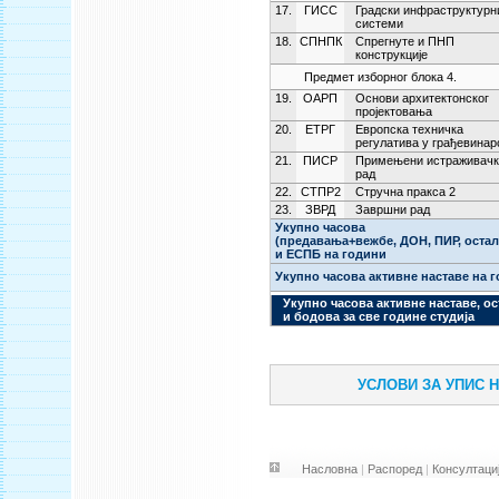
17.
ГИСС
Градски инфраструктурн
системи
18.
СПНПК
Спрегнуте и ПНП
конструкције
Предмет изборног блока 4.
19.
ОАРП
Основи архитектонског
пројектовања
20.
ЕТРГ
Европска техничка
регулатива у грађевинар
21.
ПИСР
Примењени истраживачк
рад
22.
СТПР2
Стручна пракса 2
23.
ЗВРД
Завршни рад
Укупно часова
(предавања+вежбе, ДОН, ПИР, остал
и ЕСПБ на години
Укупно часова активне наставе на 
Укупно часова активне наставе, о
и бодова за све године студија
УСЛОВИ ЗА УПИС 
Насловна
|
Распоред
|
Консултаци