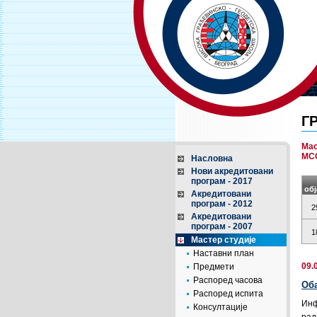
Г
Мас
МСС
Насловна
Нови акредитовани
програм - 2017
об
Акредитовани
програм - 2012
2
Акредитовани
програм - 2007
1
Мастер студије
Наставни план
09.
Предмети
Распоред часова
Об
Распоред испита
Инф
Консултације