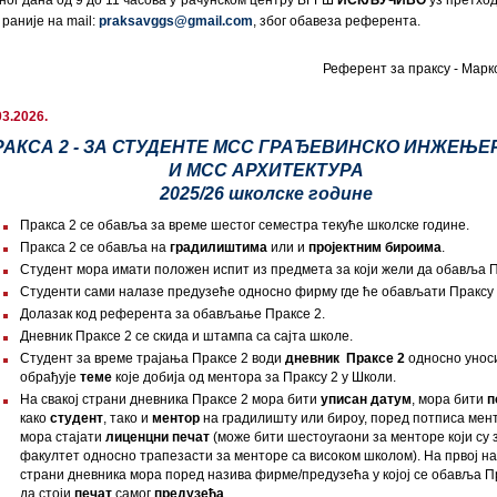
ног дана од 9 до 11 часова у рачунском центру ВГГШ
ИСКЉУЧИВО
уз претход
 раније на
mail:
praksavggs@gmail.com
, због обавеза референта.
Референт за праксу - Марк
03.2026.
РАКСА 2 - ЗА СТУДЕНТЕ МСС ГРАЂЕВИНСКО ИНЖЕЊЕ
И МСС АРХИТЕКТУРА
2025/26 школске године
Пракса 2 се обавља за време шестог семестра текуће школске године.
Пракса 2 се обавља на
градилиштима
или и
пројектним бироима
.
Студент мора имати положен испит из предмета за који жели да обавља П
Студенти сами налазе предузеће односно фирму где ће обављати Праксу 
Долазак код референта за обављање Праксе 2.
Дневник Праксе 2 се скида и штампа са сајта школе.
Студент за време трајања Праксе 2 води
дневник Праксе 2
односно унос
обрађује
теме
које добија од ментора за Праксу 2 у Школи.
На свакој страни дневника Праксе 2 мора бити
уписан датум
, мора бити
п
како
студент
, тако и
ментор
на градилишту или бироу, поред потписа мен
мора стајати
лиценцни печат
(може бити шестоугаони за менторе који су
факултет односно трапезасти за менторе са високом школом). На првој на
страни дневника мора поред назива фирме/предузећа у којој се обавља П
да стоји
печат
самог
предузећа
.