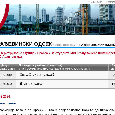
Ћирилица
|
Latinic
РАЂЕВИНСКИ ОДСЕК
Студијски програм:
ГРАЂЕВИНСКО ИНЖЕЊ
тер струковне студије - Пракса 2 за студенте МСС грађевинско инжењерс
 Архитектура
Датум
Погледајте увећано
(леви клик)
В
јављивања
или преузмите материјал
(десни клик>
save link as
...)
до
Опис: Стручна пракса 2
9.05.2018.
Дневник праксе
8.03.2020.
12
03.2026.
авештење
:
ормације везане за Праксу 2, као и пријављивање можете добити/обави