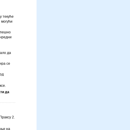
у текуће
 могући
успешно
анредни
бало да
ира се
код
ксе.
ти да
Праксу 2.
ање на