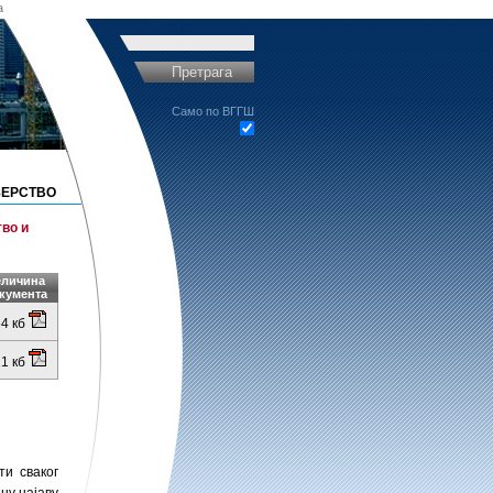
a
Претрага
Само по ВГГШ
ЕРСТВО
тво и
еличина
кумента
64 кб
1 кб
ти сваког