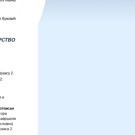
ну најаву
о Вуковић
РСТВО
раксу 2.
2.
и и
отписан
тора
 завршили
словној
ракса 2