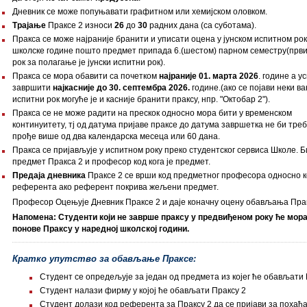
Дневник се може попуњавати графитном или хемијском оловком.
Трајање
Праксе 2 износи
26
до
30
радних дана (са суботама).
Пракса се може најраније бранити и уписати оцена у јунском испитном рок
школске године пошто предмет припада 6.(шестом) парном семестру(први
рок за полагање је јунски испитни рок).
Пракса се мора обавити са почетком
најраније 01. марта 2026
. године а 
завршити
најкасније до 30. септембра 2026.
године.(ако се појави неки в
испитни рок могуће је и касније бранити праксу, нпр. "Октобар 2").
Пракса се не може радити на прескок односно мора бити у временском
континуитету, тј од датума пријаве праксе до датума завршетка не би тре
прође више од два календарска месеца или 60 дана.
Пракса се пријављује у испитном року преко студентског сервиса Школе. Б
предмет Пракса 2 и професор код кога је предмет.
Предаја дневника
Праксе 2 се врши код предметног професора односно 
референта ако референт покрива жељени предмет.
Професор Оцењује Дневник Праксе 2 и даје коначну оцену обављања Пра
Напомена: Студенти који не заврше праксу у предвиђеном року ће мора
понове Праксу у наредној школској години.
Кратко упутство за обављање Праксе:
Студент се опредељује за један од предмета из којег ће обављати 
Студент налази фирму у којој ће обављати Праксу 2
Студент долази код референта за Праксу 2 да се пријави за похађ