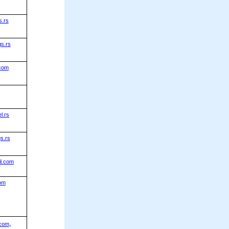
.rs
s.rs
.com
l.rs
s.rs
il.com
om
,
.com