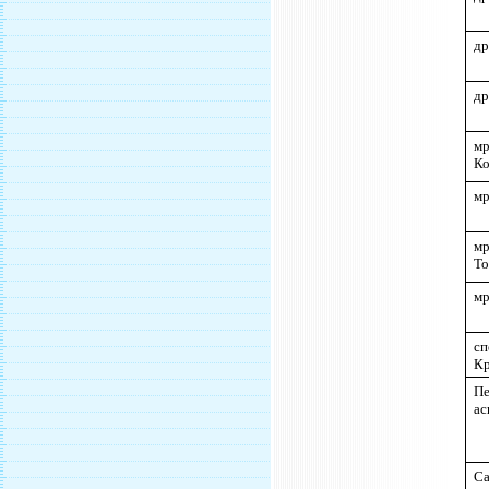
др
др
м
Ко
мр
м
Т
мр
с
Кр
П
ас
Са