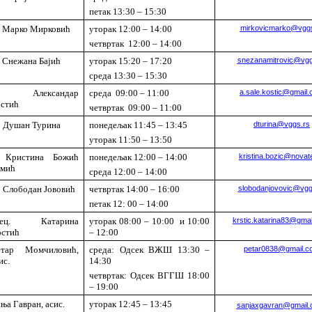
петак 13:30 – 15:30
 Марко Мирковић
уторак 12:00 – 14:00
mirkovicmarko@vggs
четвртак 12:00 – 14:00
 Снежана Бајић
уторак 15:20 – 17:20
snezanamitrovic@vgg
среда 13:30 – 15:30
р Александар
среда 09:00 – 11:00
a.sale.kostic@gmail
стић
четвртак 09:00 – 11:00
 Душан Турина
понедељак 11:45 – 13:45
dturina@vggs.rs
уторак 11:50 – 13:50
р Кристина Божић
понедељак 12:00 – 14:00
kristina.bozic@novate
омић
среда 12:00 – 14:00
 Слободан Јововић
четвртак 14:00 – 16:00
slobodanjovovic@vgg
петак 12: 00 – 14:00
пец. Катарина
уторак 08:00 – 10:00
и 10:00
krstic.katarina83@gma
стић
– 12:00
етар Момчиловић,
среда: Одсек ВЖШ 13:30 –
petar0838@gmail.c
ис.
14:30
четвртак: Одсек ВГГШ 18:00
– 19:00
ња Гавран, асис.
уторак 12:45 – 13:45
sanjaxgavran@gmail