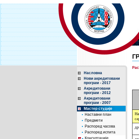
Г
Рас
Насловна
Нови акредитовани
програм - 2017
Акредитовани
програм - 2012
Акредитовани
програм - 2007
Мастер студије
Н
Наставни план
са
Предмети
Распоред часова
др
Распоред испита
Консултације
др