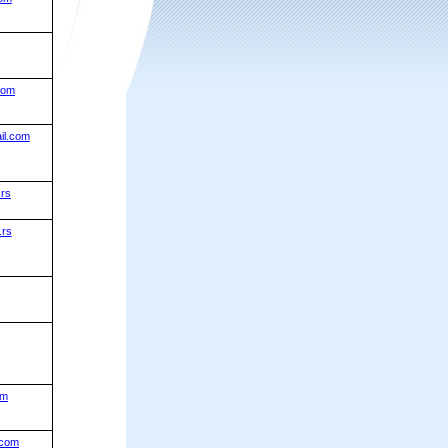
com
il.com
.rs
.rs
om
.com