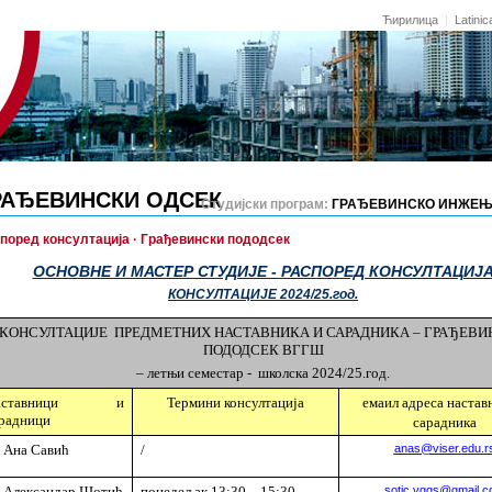
Ћирилица
|
Latinic
РАЂЕВИНСКИ ОДСЕК
Студијски програм:
ГРАЂЕВИНСКО ИНЖЕЊ
поред консултација · Грађевински пододсек
ОСНОВНЕ И МАСТЕР СТУДИЈЕ - РАСПОРЕД КОНСУЛТАЦИЈ
КОНСУЛТАЦИЈЕ 2024/25.год.
КОНСУЛТАЦИЈЕ ПРЕДМЕТНИХ НАСТАВНИКА И САРАДНИКА – ГРАЂЕВИ
ПОДОДСЕК ВГГШ
–
летњи семестар - школска 2024/25.год.
аставници и
Термини консултација
емаил
адреса настав
радници
сарадника
 Ана Савић
/
anas@viser.edu.r
 Александар Шотић
понедељак 13:30 – 15:30
sotic.vggs@gmail.