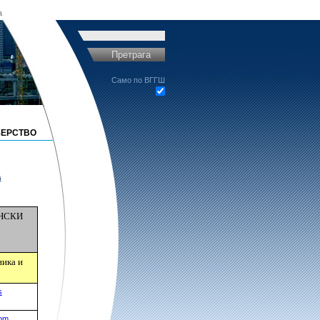
a
Претрага
Само по ВГГШ
ЕРСТВО
А
НСКИ
ника
и
s
com