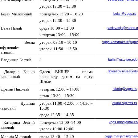
уторак 13:30 – 15:30
 Бојан Милошевић
понедељак 15:20 – 16:20
bojan@vggs.rs
уторак 12:30 – 15:30
 Вања Панић
среда 10:00 – 12:00
panicvanja@yahoo.
четвртак 13:00 – 15:00
др Весна
уторак 08:10 – 10:10
vggs.konstrukcije@gma
ифуновић-
уторак 11:50 – 13:50
рагишић
 Владимир Балтић
/
baltic@gs.viser.edu
р Долорис Бешић
Одсек ВИШЕР – према
dolorisbv@user.edu
укашиновић
распореду датом на сајту
Школе
 Драган Николић
четвртак 12:00 – 14:00
nikolic@vggs.rs
петак 13:30 – 15:30
др Душица
уторак 11:00 -12:00
и 14:30 –
dudaziv@mts.rs
ивановић
15:30
среда 12:35 – 14:35
р Катарина Јевтић
понедељак 12:00 -14:00
vggs.urb@gmail.c
ваковић
уторак 10:00-12:00
 Марија Мићовић
среда 13:40 – 15:40
vggs.marijam@gmail