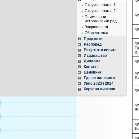
Стручна пракса 1
Стручна пракса 2
др
Примењени
истраживачки рад
Завршни рад
др
Обавештења
Предмети
Распоред
Тр
Резултати испита
Д
Издаваштво
др
Диплома
Контакт
д
Ценовник
В
Где се налазимо
Упис 2023 / 2024
Корисни линкови
др
Ж
д
Но
др