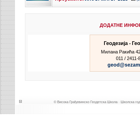
ДОДАТНЕ ИНФО
Геодезија - Ге
Милана Ракића 42
011 / 2411-
geod@sezamp
© Висока Грађевинско Геодетска Школа · Школска год