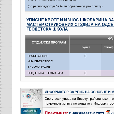
(по распореду који ће бити објављен уз ранг листу)
УПИСНЕ КВОТЕ И ИЗНОС ШКОЛАРИНА ЗА
МАСТЕР СТРУКОВНИХ СТУДИЈА НА ОДСЕ
ГЕОДЕТСКА ШКОЛА
Број
СТУДИЈСКИ ПРОГРАМ
Буџет
Самоф
0
ГРАЂЕВИНСКО
ИНЖЕЊЕРСТВО У
ВИСОКОГРАДЊИ
0
ГЕОДЕЗИЈА - ГЕОМАТИКА
ИНФОРМАТОР ЗА УПИС НА ОСНОВНЕ И М
Све у вези уписа на Високу грађевинско - г
пријемном испиту погледајте у Информатору
Преузмите:
ИНФОРМАТОР 2023
(2