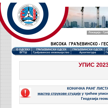
Локација - Гр
О ОДСЕКУ
ГРАЂЕВИНСКИ ОДСЕК
ГРАЂЕВИНСКИ ОДСЕК
ВГГШ
Грађевинско инжењерство
Архитектура
Г
УПИС 2023
КОНАЧНА РАНГ ЛИСТ
мастер струкове студије
у трећем уписн
Геодезија гео