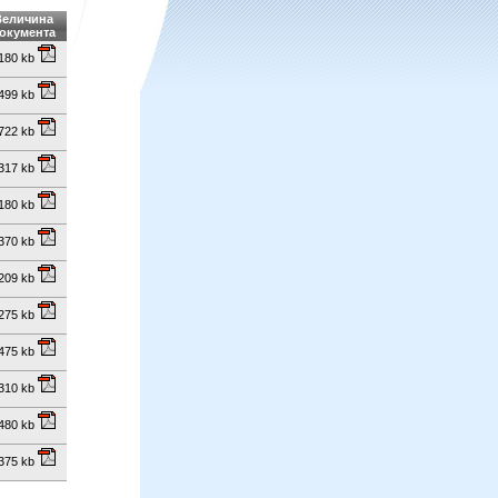
Величина
окумента
180
kb
499
kb
722
kb
317
kb
180
kb
370
kb
209
kb
275
kb
475
kb
310
kb
480
kb
375
kb