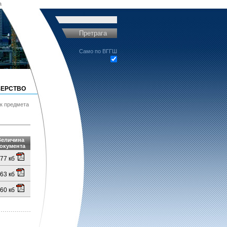
a
Претрага
Само по ВГГШ
ЕРСТВО
ак предмета
Величина
окумента
77 кб
63 кб
60 кб