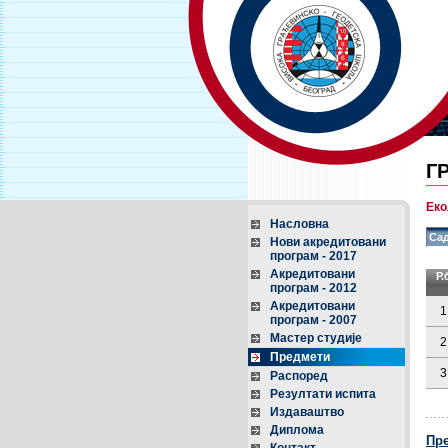
Г
Еко
Насловна
Сад
Нови акредитовани
програм - 2017
Акредитовани
Р.
програм - 2012
Акредитовани
1
програм - 2007
Мастер студије
2
Предмети
3
Распоред
Резултати испита
Издаваштво
Диплома
Пр