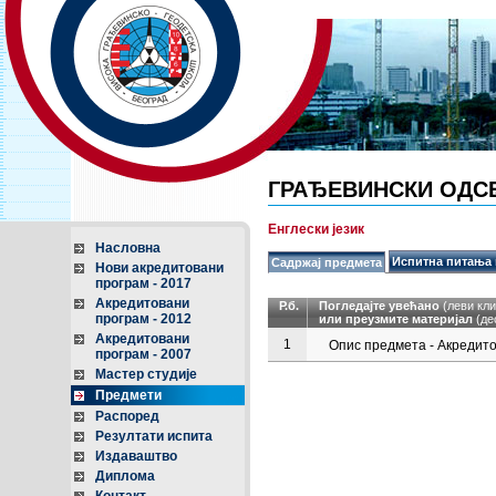
ГРАЂЕВИНСКИ ОДС
Енглески језик
Насловна
Испитна питања 
Садржај предмета
Нови акредитовани
програм - 2017
Акредитовани
Р.б.
Погледајте увећано
(леви кли
програм - 2012
или преузмите материјал
(де
Акредитовани
1
Опис предмета - Акредито
програм - 2007
Мастер студије
Предмети
Распоред
Резултати испита
Издаваштво
Диплома