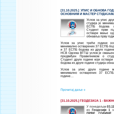
[31.10.2025.] УПИС И ОБНОВА ГО
ОСНОВНИМ И МАСТЕР СТУДИЈАМА 
Услов за упис дру
студија је миним
ЕСПБ бодова и
Студент прве го
оствари мање о
обнавља прву годи
Услов за упис треће године осн
минимално остварених 37 ЕСПБ бод
и 37 ЕСПБ бодова из друге године
НСВ Одсека ВГГШ услов је смањен 
предвиђен Правилником о студи
Студент друге године који оствар
бодова из друге године студија обна
Услов за упис друге године м
минимално остварених 37 ЕСПБ
године....
Прочитај даље
[31.10.2025.] ГЕОДЕЗИЈА 1 - ВА
У понедељак
03.1
из
Геодезије 1
з
ПРВЕ ГОДИНЕ
о