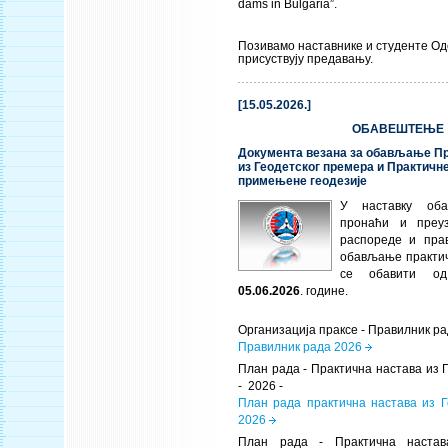
dams in Bulgaria”.
Позивамо наставнике и студенте О
присуствују предавању.
[15.05.2026.]
ОБАВЕШТЕЊЕ
Документа везана за обављање Пр
из Геодетског премера и Практичне
примењене геодезије
У наставку об
пронаћи и преу
распореде и пра
обављање практич
се обавити 
05.06.2026
. године.
Организација праксе - Правилник ра
Правилник рада 2026
План рада - Практична настава из 
- 2026 -
План рада практична настава из Г
2026
План рада - Практична наста