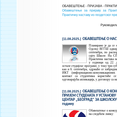
ОБАВЕШТЕЊЕ - ПРИЈАВА - ПРАК
Обавештење за пријаву за Практ
Практичну наставу из геодетског пр
Руководил
[11.08.2025.]
ОБАВЕШТЕЊЕ О НАС
Планирано је да се 
Одсеку ВГГШ одвија 
септембра, по распо
сајту Школе. На СП
Практична настава н
у седмици од 22. д
остале студијске програме, у току три субо
као и 6. септембра, одржаће се хибридн
ИКТ (информационо-комуникационих 
контакт са студентима користиће 
одговарајућа апликација, у договору са н
[11.08.2025.]
ОБАВЕШТЕЊЕ О КОН
ПРИЈЕМ СТУДЕНАТА У УСТАНОВУ
ЦЕНТАР „БЕОГРАД" ЗА ШКОЛСКУ
годину
Обавештење о конку
на следећем линку: