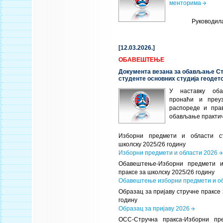
менторима
Руководил
[12.03.2026.]
ОБАВЕШТЕЊЕ
Документа везана за обављање Ст
студенте основних студија геодет
У наставку об
пронаћи и преу
распореде и пра
обављање практич
Изборни предмети и области с
школску 2025/26 годину
Изборни предмети и области 2026
Обавештење-Изборни предмети и
праксе за школску 2025/26 годину
Обавештење изборни предмети и о
Образац за пријаву стручне праксе 
годину
Образац за пријаву 2026
ОСС-Стручна пракса-Изборни пр