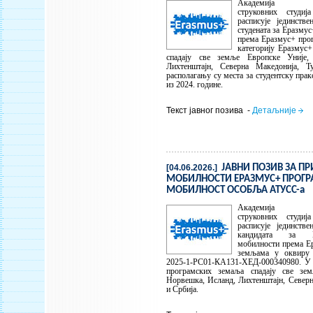
Академија техн
струковних студи
расписује јединств
студената за Еразму
према Еразмус+ про
категорију Еразмус
спадају све земље Европске Уније,
Лихтенштајн, Северна Македонија, Т
располагању су места за студентску пра
из 2024. године.
Текст јавног позива -
Детаљније
[04.06.2026.]
ЈАВНИ ПОЗИВ ЗА ПР
МОБИЛНОСТИ ЕРАЗМУС+ ПРОГР
МОБИЛНОСТ ОСОБЉА АТУСС-а
Академија техн
струковних студи
расписује јединств
кандидата за Е
мобилности према Е
земљама у оквиру р
2025-1-РС01-КА131-ХЕД-000340980. У 
програмских земаља спадају све зем
Норвешка, Исланд, Лихтенштајн, Северн
и Србија.