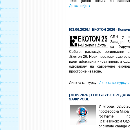
Текст јавног позива за запо
Детаљније
[03.06.2026.] ЕКОТОН 2026 - Конкур
CRH
у ре
Западног Б
са Удруж
Србије, расписује регионални с
„Екотон 26: Нови простори суживота
идентификација иновативних и одр
одговарају на савремене еколо
просторне изазове.
Линк ка конкурсу -
Линк ка конкурсу
[30.05.2026.] ГОСТУЈУЋЕ ПРЕДА
ЗАФИРОВЕ:
У уторак 02.06.2
професорка Мира
гостујуће 
Грађевинском Одс
of climate change o