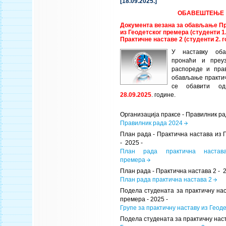
[18.09.2025.]
ОБАВЕШТЕЊЕ
Документа везана за обављање Пр
из Геодетског премера (студенти 1
Практичне наставе 2 (студенти 2. 
У наставку об
пронаћи и преу
распореде и пра
обављање практич
се обавити 
28.09.2025
. године.
Организација праксе - Правилник ра
Правилник рада 2024
План рада - Практична настава из 
- 2025 -
План рада практична настав
премера
План рада - Практична настава 2 - 
План рада практична настава 2
Подела студената за практичну нас
премера - 2025 -
Групе за практичну наставу из Геод
Подела студената за практичну наст