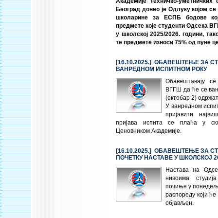
Академије техничко-уметничких 
Београд донео је Одлуку којом се
школарине за ЕСПБ бодове ко
предмете које студенти Одсека ВГ
у школској 2025/2026. години, та
те предмете износи 75% од пуне ц
[16.10.2025.] ОБАВЕШТЕЊЕ ЗА С
ВАНРЕДНОМ ИСПИТНОМ РОКУ
Обавештавају се
ВГГШ да ће се ва
(октобар 2) одржат
У ванредном испит
пријавити најв
пријава испита се плаћа у ск
Ценовником Академије.
[16.10.2025.] ОБАВЕШТЕЊЕ ЗА С
ПОЧЕТКУ НАСТАВЕ У ШКОЛСКОЈ 20
Настава на Одс
нивоима студиј
почиње у понедељ
распореду који ће
објављен.