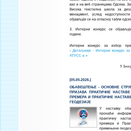
као и на веб страницама Одсека. За
Висока текстилна школа за диза
менаџмент, услед недоступности
објављује се на огласној табли одс
3. Интерни конкурс се објављуј
године.
Интерни конкурс за избор пре
-
Детаљније - Интерни конкурс за
АТУСС-а
У Беогр
[05.05.2026.]
ОБАВЕШТЕЊЕ - ОСНОВНЕ СТРУК
ПРИЈАВА ПРАКТИЧНЕ НАСТАВЕ
ПРЕМЕРА И ПРАКТИЧНЕ НАСТАВ
ГЕОДЕЗИЈЕ
У наставку об
пронаћи информ
практичну наста
премера и Прак
примењене геодез