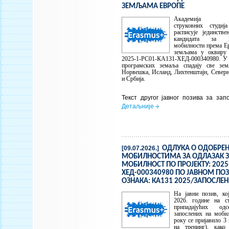
ЗЕМЉАМА ЕВРОПЕ
Академија техн
струковних студи
расписује јединств
кандидата за Е
мобилности према Е
земљама у оквиру р
2025-1-РС01-КА131-ХЕД-000340980. У 
програмских земаља спадају све зем
Норвешка, Исланд, Лихтенштајн, Северн
и Србија.
Текст другог јавног позива за за
Детаљније
[09.07.2026.]
ОДЛУКА О ОДОБРЕ
МОБИЛНОСТИМА ЗА ОДЛАЗАК З
МОБИЛНОСТ ПО ПРОЈЕКТУ: 2025
ХЕД-000340980 ПО ЈАВНОМ ПОЗ
ОЗНАКА: КА131 2025/ЗАПОСЛЕН
На јавни позив, ко
2026. године на 
припадајућих од
запослених на моби
року се пријавило 3 
на тренинг), како