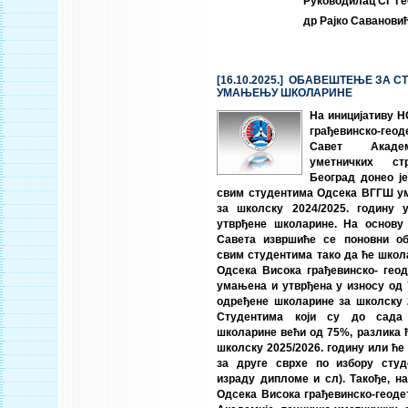
Руководилац СГ Ге
др Рајко Савановић
[16.10.2025.] ОБАВЕШТЕЊЕ ЗА С
УМАЊЕЊУ ШКОЛАРИНЕ
На иницијативу 
грађевинско-г
Савет Академ
уметничких ст
Београд донео ј
свим студентима Одсека ВГГШ у
за школску 2024/2025. годину
утврђене школарине. На основу
Савета извршиће се поновни о
свим студентима тако да ће школ
Одсека Висока грађевинско- гео
умањена и утврђена у износу од
одређене школарине за школску 2
Студентима који су до сада
школарине већи од 75%, разлика ћ
школску 2025/2026. годину или ће
за друге сврхе по избору студ
израду дипломе и сл). Такође, н
Одсека Висока грађевинско-геоде