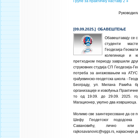
Групе за практичну наставу 2
Руководил
[09.09.2025.] ОБАВЕШТЕЊЕ
Обавештавају се 
студенти мас
Геодезија-Геом
колегинице и к
претходном периоду завршили друг
струковних студија СП Геодезија-Ге
потреба за ангажовањем на АТУС
грађевинско-геодетска школа - Геод
Београду, ул. Милана Ракића б
организације и извођења Практичне
то од 19.09. до 29.09. 2025. го
Магационер, укупно два извршиоца.
Молимо све заинтересоване да се п
Шефу Геодетског пододсека
Савановићу, лично ил
rajkosavanovic@vggs.rs
, најкасније д