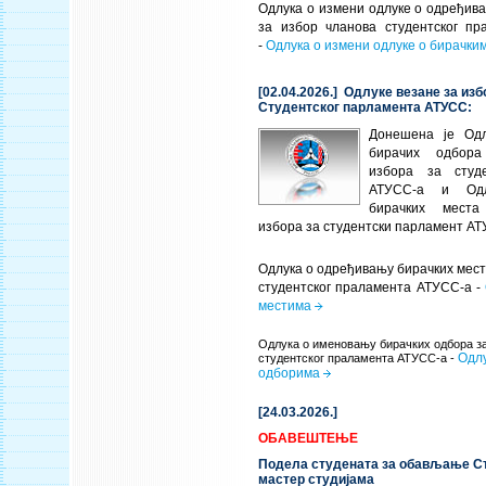
Одлука о измени одлуке о одређив
за избор чланова студентског п
-
Одлука о измени одлуке о бирачки
[02.04.2026.] Одлуке везане за из
Студентског парламента АТУСС:
Донешена је Од
бирачих одбор
избора за студ
АТУСС-а и Од
бирачких мест
избора за студентски парламент АТ
Одлука о одређивању бирачких мест
студентског праламента АТУСС-а -
местима
Одлука о именовању бирачких одбора за
Одлу
студентског праламента АТУСС-а -
одборима
[24.03.2026.]
ОБАВЕШТЕЊЕ
Подела студената за обављање Ст
мастер студијама