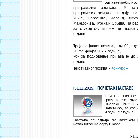
одлазне мобилнос
програмским земљама. У кате
програмских земаља спадају св
Уније, Норвешка, Исланд, Лихт
Македонија, Турска и Србија. На ра
за студентску праксу по пројек
године.
Трајање јавног позива је од 01.јан
20.фебруара 2026. године,
Рок за подношење пријава је до 
године.
Текст јавног позива -
Конкурс
[01.11.2025.]
ПОЧЕТАК НАСТАВЕ
Почетак наставе
грађевинско-ге
школску 2025/20
новембра, за све 
и године студија.
Настава се одвија по важећем р
истакнутом на сајту Школе.
УПР