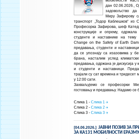
мобилности наст
дан 02.06.2026., 
задовољство да
Миру Зафирову с
транспорт „Тодор Каблешков“ из С
Професорка Зафирова, шеф Катед
конструкције и опрему, одржала
студенте и наставнике на тему
Change on the Safety of Earth Dams
предавања, студенти и наставници
да се упознају са изазовима у бе
брана, насталим услед климатск
предавања, одржана је дискусија у к
и студенти и наставници. Преда
трајали су сат времена и тридесет 
у 12:00 сати.
Захваљујемо се професорки Ми
гостовању и предавању. Надамо се 
Слика 1 -
Слика 1
Слика 2 -
Слика 2
Слика 3 -
Слика 3
[04.06.2026.]
ЈАВНИ ПОЗИВ ЗА ПР
ЗА КА131 МОБИЛНОСТИ ЕРАЗМ