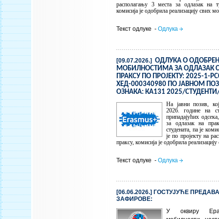
располагању 3 места за одлазак на тр
комисија је одобрила реализацију свих мо
Текст одлуке -
Одлука
[09.07.2026.]
ОДЛУКА О ОДОБРЕ
МОБИЛНОСТИМА ЗА ОДЛАЗАК С
ПРАКСУ ПО ПРОЈЕКТУ: 2025-1-РС
ХЕД-000340980 ПО ЈАВНОМ ПОЗ
ОЗНАКА: КА131 2025/СТУДЕНТИ
На јавни позив, ко
2026. године на 
припадајућих одсека,
за одлазак на пра
студената, па је коми
је по пројекту на ра
праксу, комисија је одобрила реализацију
Текст одлуке -
Одлука
[06.06.2026.] ГОСТУЈУЋЕ ПРЕДА
ЗАФИРОВЕ:
У оквиру Ера