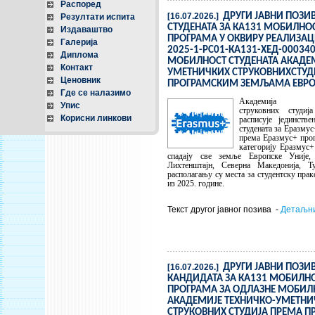
Распоред
[16.07.2026.]
ДРУГИ ЈАВНИ ПОЗИВ
Резултати испита
СТУДЕНАТА ЗА КА131 МОБИЛНО
Издаваштво
ПРОГРАМА У ОКВИРУ РЕАЛИЗАЦ
Галерија
2025-1-РС01-КА131-ХЕД-00034
Диплома
МОБИЛНОСТ СТУДЕНАТА АКАДЕМ
Контакт
УМЕТНИЧКИХ СТРУКОВНИХСТУД
Ценовник
ПРОГРАМСКИМ ЗЕМЉАМА ЕВРО
Где се налазимо
Академија техн
Упис
струковних студи
Корисни линкови
расписује јединств
студената за Еразму
према Еразмус+ про
категорију Еразмус
спадају све земље Европске Уније,
Лихтенштајн, Северна Македонија, Т
располагању су места за студентску пра
из 2025. године.
Текст другог јавног позива -
Детаљни
[16.07.2026.]
ДРУГИ ЈАВНИ ПОЗИВ
КАНДИДАТА ЗА КА131 МОБИЛН
ПРОГРАМА ЗА ОДЛАЗНЕ МОБИЛ
АКАДЕМИЈЕ ТЕХНИЧКО-УМЕТНИ
СТРУКОВНИХ СТУДИЈА ПРЕМА 