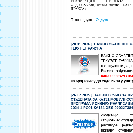
РЕАЛИЗАЦИЈЕ ПРОЈЕКТА 2024
ХЕД000227386, ознака позива: КА13
ПРАКСА).
Текст одлуке -
Одлука
[20.01.2026.] ВАЖНО ОБАВЕШТЕ
ТЕКУЋЕГ РАЧУНА
ВАЖНО ОБАВЕШ
ТЕКУЋЕГ РАЧУНА 
сви студенти да ј
Висока грађевинс
840-000003293184
на број који су до сада били у упот
[26.12.2025.] ЈАВНИ ПОЗИВ ЗА П
СТУДЕНАТА ЗА КА131 МОБИЛНОС
ПРОГРАМА У ОКВИРУ РЕАЛИЗАЦИ
2024-1-РС01-КА131-ХЕД-00022738
Академија техн
струковних студи
расписује једи
пријаву студен