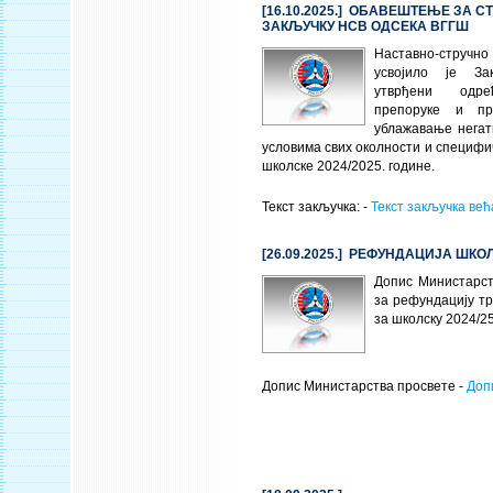
[16.10.2025.] ОБАВЕШТЕЊЕ ЗА С
ЗАКЉУЧКУ НСВ ОДСЕКА ВГГШ
Наставно-стручно
усвојило је За
утврђени одре
препоруке и п
ублажавање негат
условима свих околности и специфи
школске 2024/2025. године.
Текст закључка: -
Текст закључка већ
[26.09.2025.] РЕФУНДАЦИЈА ШК
Допис Министарст
за рефундацију т
за школску 2024/2
Допис Министарства просвете -
Доп