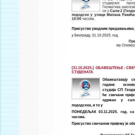
студијског про
Геоматика школск
се у
Сали 2 (Геод
пододсек у улици Милана Ракића
10:00
часова.
Присуство уводним предавањима ј
у Београду, 31.10.2025. год.
Пре
мр Оливер
[31.10.2025.] ОБАВЕШТЕЊЕ - СВ
СТУДЕНАТА
Обавештавају с
године основ
студија СП Геоде
ће свечани приј
одржан у сал
пододсека, и то у
ПОНЕДЕЉАК 03.11.2025. год. са
часова.
Присуство свечаном пријему је об