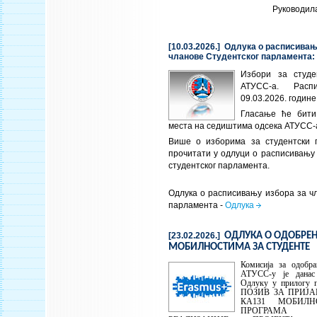
Руководил
[10.03.2026.] Одлука о расписивањ
чланове Студентског парламента:
Избори за студе
АТУСС-а. Рас
09.03.2026. године
Гласање ће бити
места на седиштима одсека АТУСС-
Више о изборима за студентски 
прочитати у одлуци о расписивању
студентског парламента.
Одлука о расписивању избора за ч
парламента -
Одлука
[23.02.2026.]
ОДЛУКА О ОДОБРЕ
МОБИЛНОСТИМА ЗА СТУДЕНТЕ
Комисија за одобр
АТУСС-у је данас
Одлуку у прилогу 
ПОЗИВ ЗА ПРИЈА
КА131 МОБИЛН
ПРОГРАМА