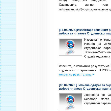
Шефу Геодетског пододсека
Савановићу, лично ил
rajkosavanovic@vggs.rs
, најкасније д
[14.04.2026.]Извештај о коначним 
избора за чланове Студентског п
Извештај о кона
Избора за Избо
студентског пар
Техничко-Уметн
Студија одржаних 
Извештај о коначним резултатима 
студентског парламента АТУС
коначним резултатима
[06.04.2026.] Измена одлуке за би
изборе чланова Студентског парл
Донешена је О
бирачког мест
студентски парла