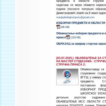
предмета и области стручне п
задатака се мора обавити најкасн
године (послати попуњен образа
Димитријевић-Јовић на Е-маил адре
marijadimitrijevicjovic@gmail.com
ИЗБОРНИ ПРЕДМЕТИ И ОБЛАСТИ 
(86
KB
)
Обавештење изборни предмети и о
праксе
(129
KB
)
ОБРАЗАЦ за пријаву стручне прак
[03.07.2025.] ОБАВЕШТЕЊЕ ЗА С
НА МАСТЕР СТУДИЈАМА - СТРУЧН
СТРУЧНА ПРАКСА 2:
Обавештавају се
струковних студи
ВГГШ, у оквиру ст
предмета Ст
постављен фо
ИЗБОРНОГ ПРЕД
ШКОЛСКОЈ 2024/
детаљно упутство садржан
ОБАВЕШТЕЊЕ МСС ОБЛАСТИ СТ
школској 2024/2025. године. Приј