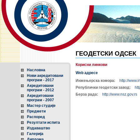
ГЕОДЕТСКИ ОДСЕК
Корисни линкови
Насловна
Web
адресе
Нови акредитовани
програм - 2017
Инжењерска комора:
http://www.
Акредитовани
Републички геодетски завод:
htt
програм - 2012
Берза рада:
http://www.nsz.gov.rs
Акредитовани
програм - 2007
Мастер студије
Предмети
Распоред
Резултати испита
Издаваштво
Галерија
Диплома