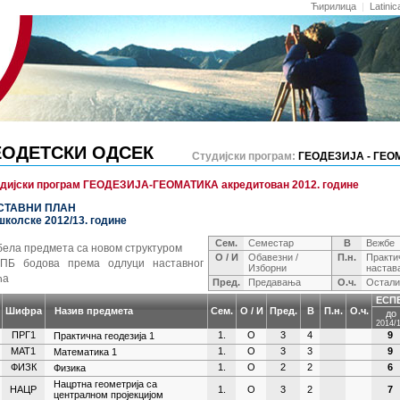
Ћирилица
|
Latinic
ЕОДЕТСКИ ОДСЕК
Студијски програм:
ГЕОДЕЗИЈА - ГЕО
дијски програм ГЕОДЕЗИЈА-ГЕОМАТИКА акредитован 2012. године
СТАВНИ ПЛАН
школске 2012/13. године
Сем.
Семестар
В
Вежбе
бела предмета са новом структуром
О / И
Обавезни /
П.н.
Практи
ПБ бодова према одлуци наставног
Изборни
настав
ћа
Пред.
Предавања
О.ч.
Остали
ЕСП
Шифра
Назив предмета
Сем.
О / И
Пред.
В
П.н.
О.ч.
до
2014/
ПРГ1
1.
О
3
4
9
Практична геодезија 1
МАТ1
1.
О
3
3
9
Математика 1
ФИЗК
1.
О
2
2
6
Физика
Нацртна геометрија са
НАЦР
1.
О
3
2
7
централном пројекцијом