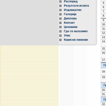
Распоред
5.
Резултати испита
6.
Издаваштво
7.
Галерија
8.
Диплома
9.
Контакт
10.
Ценовник
11.
Где се налазимо
12.
Упис
13.
Корисни линкови
14.
15.
16.
17.
Пр
18.
19.
Пр
20.
21.
Пр
22.