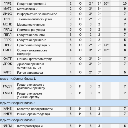
ГПР1
2.
О
2 *
3 *
20**
10
Геодетски премер 1
МАТ2
2.
О
3*
3*
9
Математика 2
ИНФО
2.
О
3*
2*
7
Информатика за инжењере
ТЕНГ
2.
О
2*
2*
3
Технички енглески језик
МЕНЕ
3.
О
3
2
7
Мерна несигурност
ПРАЦ
3.
О
3
2
6
Примена рачунара
ГЕПЛ
3.
О
2
2
7
Геодетски планови
ГПР2
3.
О
2
2
5
Геодетски премер 2
ПРГ2
4.
О
2*
2*
14**
8
Практична геодезија 2
ОИНГ
4.
О
3*
2*
10**
8
Основи инжењерске
геодезије
ОФТГ
4.
О
3*
2*
7
Основи фотограметрије
ДПОК
4.
О
3*
2*
7
Државни премер и
основи катастра
РАИЗ
4.
О
2*
3*
5
Рачун изравнања
едмет изборног блока 1.
Геодетске мреже у
ГМДП
5.
И
3
2
7
државном премеру
ГМИН
5.
И
3
2
7
Геодетске мреже
у инжењерству
едмет изборног блока 2.
КАНЕ
5.
И
3
3
7
Катастар непокретности
ИНГЕ
5.
И
3
3
7
Инжењерска геодезија
едмет изборног блока 3.
ФТГМ
5.
И
3
3
6
Фотограметрија и