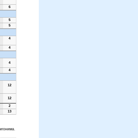
6
5
5
4
4
4
4
12
12
2
13
лигонима.