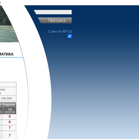
a
Претрага
Само по ВГГШ
МАТИКА
чна
а
 часови
Б бодова
од
15
2015/16
8
8
7
7