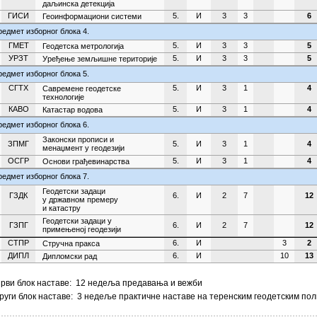
даљинска детекција
ГИСИ
5.
И
3
3
6
Геоинформациони системи
едмет изборног блока 4.
ГМЕТ
5.
И
3
3
5
Геодетска метрологија
УРЗТ
5.
И
3
3
5
Уређење земљишне територије
едмет изборног блока 5.
СГТХ
5.
И
3
1
4
Савремене геодетске
технологије
КАВО
5.
И
3
1
4
Катастар водова
едмет изборног блока 6.
Законски прописи и
ЗПМГ
5.
И
3
1
4
менаџмент у геодезији
ОСГР
5.
И
3
1
4
Основи грађевинарства
едмет изборног блока 7.
Геодетски задаци
ГЗДК
6.
И
2
7
12
у државном премеру
и катастру
Геодетски задаци у
ГЗПГ
6.
И
2
7
12
примењеној геодезији
СТПР
6.
И
3
2
Стручна пракса
ДИПЛ
6.
И
10
13
Дипломски рад
рви блок наставе: 12 недеља предавања и вежби
Други блок наставе: 3 недеље практичне наставе на теренским геодетским по