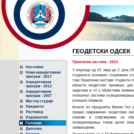
ГЕОДЕТСКИ ОДСЕК
Практична настава - 2023.
Насловна
У периоду од 15. маја до 2. јуна 2
Нови акредитовани
студената основних струковних ст
програм - 2017
току Практичне наставе студенти п
Акредитовани
области геодетског премера, до
програм - 2012
задатака и то у областима инжење
Акредитовани
глобалног система позиционирања 
програм - 2007
успешно обавили.
Мастер студије
Предмети
Колеге из предузећа Веком Гео д
Распоред
приказ савремених геодетских си
Издаваштво
опреми и софтверима за оба
позиционирања током целог пер
Галерија
захваљујемо.
Диплома