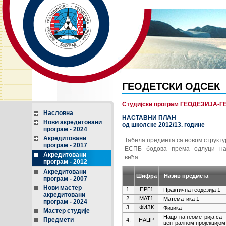
ГЕОДЕТСКИ ОДСЕК
Студијски програм ГЕОДЕЗИЈА-ГЕ
Насловна
НАСТАВНИ ПЛАН
Нови акредитовани
од школске 2012/13. године
програм - 2024
Акредитовани
Табела предмета са новом структ
програм - 2017
ЕСПБ бодова према одлуци на
Акредитовани
већа
програм - 2012
Акредитовани
Шифра
Назив предмета
програм - 2007
Нови мастер
1.
ПРГ1
Практична геодезија 1
акредитовани
2.
МАТ1
Математика 1
програм - 2024
3.
ФИЗК
Физика
Мастер студије
Нацртна геометрија са
Предмети
4.
НАЦР
централном пројекцијом