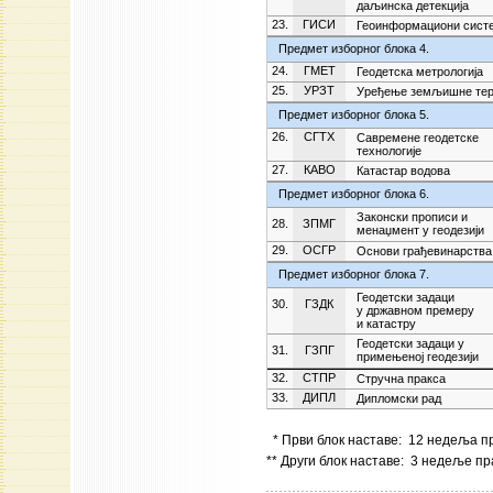
даљинска детекција
23.
ГИСИ
Геоинформациони сист
Предмет изборног блока 4.
24.
ГМЕТ
Геодетска метрологија
25.
УРЗТ
Уређење земљишне тер
Предмет изборног блока 5.
26.
СГТХ
Савремене геодетске
технологије
27.
КАВО
Катастар водова
Предмет изборног блока 6.
Законски прописи и
28.
ЗПМГ
менаџмент у геодезији
29.
ОСГР
Основи грађевинарства
Предмет изборног блока 7.
Геодетски задаци
30.
ГЗДК
у државном премеру
и катастру
Геодетски задаци у
31.
ГЗПГ
примењеној геодезији
32.
СТПР
Стручна пракса
33.
ДИПЛ
Дипломски рад
* Први блок наставе: 12 недеља п
** Други блок наставе: 3 недеље п