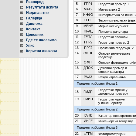
Распоред
5.
ГПР1
Геодетски премер 1
Резултати испита
6.
МАТ2
Математика 2
Издаваштво
7.
ИНФО
Информатика за инжењ
Галерија
8.
ТЕНГ
Технички енглески језик
Диплома
9.
МЕНЕ
Мерна несигурност
Контакт
10.
ПРАЦ
Примена рачунара
Ценовник
11.
ГЕПЛ
Геодетски планови
Где се налазимо
12.
ГПР2
Геодетски премер 2
Упис
13.
ПРГ2
Практична геодезија 2
Корисни линкови
14.
ОИНГ
Основи инжењерске
геодезије
15.
ОФТГ
Основи фотограметрије
16.
ДПОК
Државни премер и
основи катастра
17.
РАИЗ
Рачун изравнања
Предмет изборног блока 1.
Геодетске мреже у
18.
ГМДП
државном премеру
19.
ГМИН
Геодетске мреже
у инжењерству
Предмет изборног блока 2.
20.
КАНЕ
Катастар непокретности
21.
ИНГЕ
Инжењерска геодезија
Предмет изборног блока 3.
22.
ФТГМ
Фотограметрија и