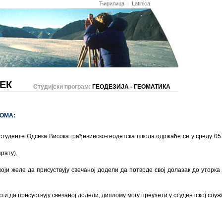
Ћирилица
|
Latinica
ЕК
Студијски програм:
ГЕОДЕЗИЈА - ГЕОМАТИКА
ЛОМА:
туденте Одсека Висока грађевинско-геодетска школа одржаће се у среду 05. 
рату).
који желе да присуствују свечаној додели да потврде свој долазак до уторка
ти да присуствују свечаној додели, диплому могу преузети у студентској служб