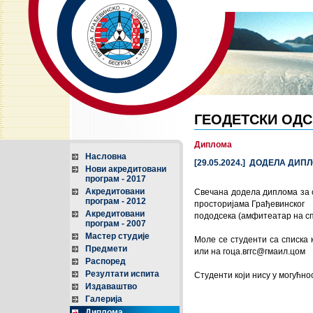
ГЕОДЕТСКИ ОДС
Диплома
Насловна
[29.05.2024.] ДОДЕЛА ДИП
Нови акредитовани
програм - 2017
Акредитовани
Свечана додела диплома за с
програм - 2012
просторијама Грађевинског
Акредитовани
пододсека (амфитеатар на сп
програм - 2007
Мастер студије
Моле се студенти са списка 
Предмети
или на гоца.вггс@гмаил.цом
Распоред
Резултати испита
Студенти који нису у могућнос
Издаваштво
Галерија
Диплома