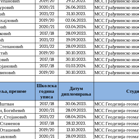
2019/20
29.12.2023.
тепановић
МСС Грађевинско инж
2020/21
26.06.2023.
уровић
МСС Грађевинско инж
2021/22
31.10.2023.
кић
МСС Грађевинско инж
2019/20
02.06.2023.
ихајловић
МСС Грађевинско инж
2020/21
03.04.2024.
нић
МСС Грађевинско инж
2017/18
28.09.2023.
јковић
МСС Грађевинско инж
2021/22
19.09.2023.
ић
МСС Грађевинско инж
2021/22
28.09.2023.
 Степановић
МСС Грађевинско инж
2019/20
30.10.2023.
стић
МСС Грађевинско инж
2017/18
30.10.2023.
новић
МСС Грађевинско инж
2017/18
01.03.2024.
ојановић
МСС Грађевинско инж
2019/20
30.10.2023.
липовић
МСС Грађевинско инж
Школска
Датум
еља, презиме
година
Студи
дипломирања
уписа
2017/18
30.06.2023.
 Иштван
МСС Геодезија-геома
2020/21
28.09.2023.
н, Богићевић
МСС Геодезија-геома
2021/22
08.04.2024.
г, Стојановић
МСС Геодезија-геома
2017/18
28.12.2023.
, Стаменов
МСС Геодезија-геома
2019/20
13.10.2023.
 Оташевић
МСС Геодезија-геома
2020/21
28.09.2023.
Павловић
МСС Геодезија-геома