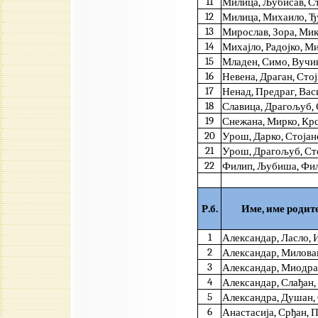
11
Милица, Љубисав, С
12
Милица, Михаило, Ђ
13
Мирослав, Зора, Ми
14
Михајло, Радојко, М
15
Младен, Симо, Вучи
16
Невена, Драган, Сто
17
Ненад, Предраг, Вас
18
Славица, Драгољуб,
19
Снежана, Мирко, Кр
20
Урош, Дарко, Стоја
21
Урош, Драгољуб, Ст
22
Филип, Љубиша, Фи
Р.б.
Име, име родит
1
Александар, Ласло,
2
Александар, Милова
3
Александар, Миодра
4
Александар, Слађан
5
Александра, Душан,
6
Анастасија, Срђан, 