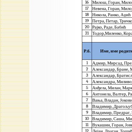
16
Милош, Горан, Мил
17
Невена, Горан, Мило
18
Никола, Ранко, Аџић
19
Петра, Петар, Тричк
20
Рајко, Раде, Бабић
21
Тодор,Миленко, Кор
Р.б.
Име, име родит
1
Адмир, Мирсад, Пре
2
Александар, Бране,
3
Александар, Братис
4
Александра, Миливо
5
Анђела, Милан, Мар
6
Антонела, Валтер, Р
7
Вања, Владан, Јоков
8
Владимир, Драгољу
9
Владимир, Предраг, 
10
Владимир, Саша, М
11
Вукашин, Горан, Јов
12
Дејан, Драган, Тоши