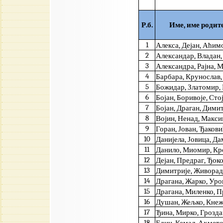
Р.б.
Име, име родит
1
Алекса, Дејан, Аћим
2
Александар, Владан,
3
Александра, Рајна,
4
Барбара, Крунослав,
5
Божидар, Златомир, 
6
Бојан, Боривоје, Сто
7
Бојан, Драган, Дими
8
Војин, Ненад, Макс
9
Горан, Јован, Ђаков
10
Данијела, Јовица, Д
11
Данило, Миомир, Кр
12
Дејан, Предраг, Ђок
13
Димитрије, Живора
14
Драгана, Жарко, Ур
15
Драгана, Миленко, 
16
Душан, Жељко, Кне
17
Ђина, Мирко, Грозд
18