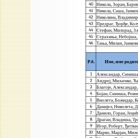
40
Никола, Зоран, Бајо
41
Никола, Саша, Јанко
42
Николина, Владимир
43
Предраг, Ђорђе, Ко
44
Стефан, Милорад, З
45
Страхиња, Небојша,
46
Тања, Милан, Јанков
Р.б.
Име, име родит
1
Александар, Синиша
2
Андреј, Миљенко, Ћ
3
Благоје, Александар,
4
Бојан, Синиша, Ром
5
Виолета, Божидар, 
6
Данијел, Николета, 
7
Данило, Горан, Јеци
8
Драган, Владиша, Т
9
Игор, Роберт, Ђетва
10
Марко, Марјан, Мил