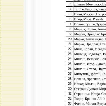
13
Душан, Момчило, Ве
14
Ђорђе, Радиша, Рако
15
Иван, Милош, Петро
16
Игор, Миле, Рољић
17
Ирена, Ђорђе, Ђорђ
18
Марија, Горан, Тоши
19
Марјан, Предраг, Бр
20
Марко, Александар,
21
Марко, Предраг, Ста
22
Миле, Зоран, Младе
23
Милица, Родољуб, В
24
Милош, Величко, Је
25
Милош, Игор, Давид
26
Милош, Стево, Цвје
27
Милутин, Драган, Та
28
Невена, Драгиша, С
29
Ненад, Милан, Ћојб
30
Стефан, Душан, Миј
31
Страхиња, Илија, Са
32
Тодор, Бранко, Абић
33
Филип, Милан, Богд