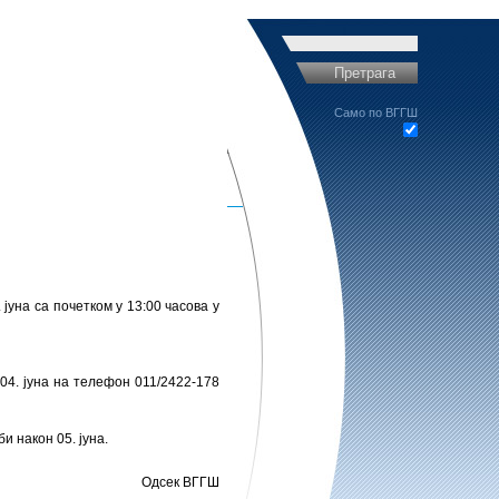
Претрага
Само по ВГГШ
јуна са почетком у 13:00 часова у
 04. јуна на телефон 011/2422-178
и након 05. јуна.
Одсек ВГГШ