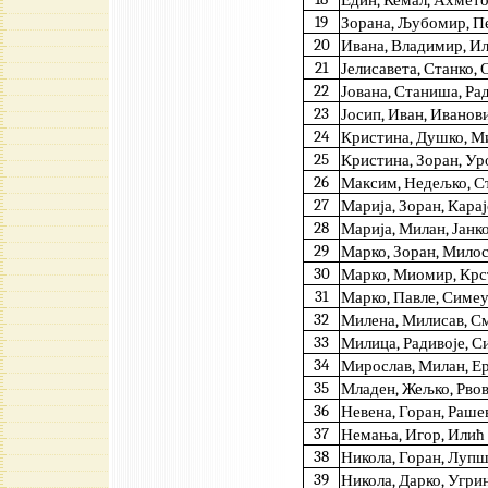
Един, Кемал, Ахмет
19
Зорана, Љубомир, П
20
Ивана, Владимир, И
21
Јелисавета, Станко, 
22
Јована, Станиша, Ра
23
Јосип, Иван, Иванов
24
Кристина, Душко, М
25
Кристина, Зоран, У
26
Максим, Недељко, С
27
Марија, Зоран, Кара
28
Марија, Милан, Јанк
29
Марко, Зоран, Мило
30
Марко, Миомир, Крс
31
Марко, Павле, Симе
32
Милена, Милисав, 
33
Милица, Радивоје, 
34
Мирослав, Милан, Е
35
Младен, Жељко, Рво
36
Невена, Горан, Раше
37
Немања, Игор, Илић
38
Никола, Горан, Луп
39
Никола, Дарко, Угри