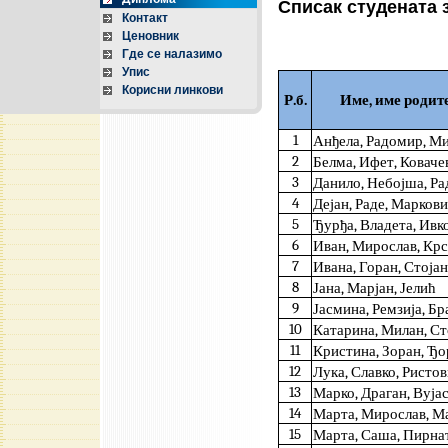
Списак студената 
Контакт
Ценовник
Где се налазимо
Упис
Корисни линкови
Р.б.
Име, име родит
1
Анђела, Радомир, М
2
Белма, Ифет, Коваче
3
Данило, Небојша, Р
4
Дејан, Раде, Марков
5
Ђурђа, Владета, Ивк
6
Иван, Мирослав, Кр
7
Ивана, Горан, Стоја
8
Јана, Марјан, Јелић
9
Јасмина, Ремзија, Бр
10
Катарина, Милан, С
11
Кристина, Зоран, Ђ
12
Лука, Славко, Ристо
13
Марко, Драган, Вуја
14
Марта, Мирослав, М
15
Марта, Саша, Пирна