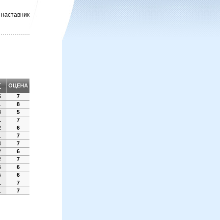
 наставник
∑
ОЦЕНА
5
7
1
8
8
5
1
7
2
6
1
7
4
7
2
6
2
7
5
6
5
6
1
7
1
7