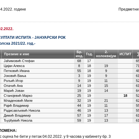
04.2022. године
Предметни
02.2022.
УЛТАТИ ИСПИТА - ЈАНУАРСКИ РОК
олска 2021/22. год.-
Бр.
2.
Презиме и име
Год.
ИСПИТ
инд.
колоквијум
Јаћимовић Стефан
68
17
6
Цијан Алекса
8
18
19
7
Петковић Ивана
55
18
9
4
Јоковић Вања
3
19
9
6
Рољић Игор
9
19
11
5
Опачић Ана
14
19
15
6
Марић Јован
19
19
14
6
Станојевић Марко
25
19
18
5
Младеновић Миле
32
19
21
6
Рајић Владимир
44
19
11
5
Радисављевић Никола
46
19
13
5
Димић Владимир
57
19
17
6
Ђурђевић Никола
59
19
13
6
ПОМЕНА:
с оцена ће бити у петак 04.02.2022. у 9 часова у кабинету бр. 3