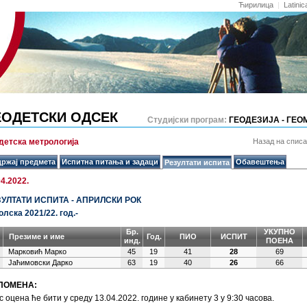
Ћирилица
|
Latinic
ЕОДЕТСКИ ОДСЕК
Студијски програм:
ГЕОДЕЗИЈА - ГЕО
детска метрологија
Назад на спис
ржај предмета
Испитна питања и задаци
Обавештења
Резултати испита
04.2022.
ЗУЛТАТИ ИСПИТА - АПРИЛСКИ РОК
олска 2021/22. год.-
Бр.
УКУПНО
Презиме и име
Год.
ПИО
ИСПИТ
инд.
ПОЕНА
Марковић Марко
45
19
41
28
69
Јаћимовски Дарко
63
19
40
26
66
ПОМЕНА:
с оцена ће бити у среду 13.04.2022. године у кабинету 3 у 9:30 часова.