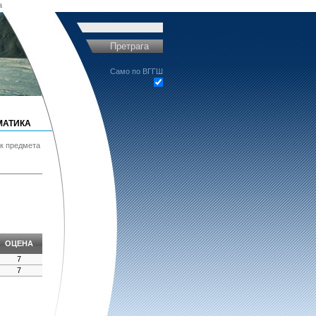
a
Претрага
Само по ВГГШ
МАТИКА
ак предмета
ОЦЕНА
7
7