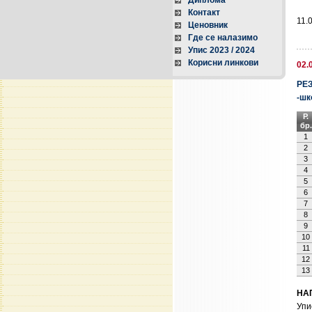
Диплома
Контакт
11.
Ценовник
Где се налазимо
Упис 2023 / 2024
Корисни линкови
02.
РЕЗ
-шк
Р.
бр.
1
2
3
4
5
6
7
8
9
10
11
12
13
НА
Упи