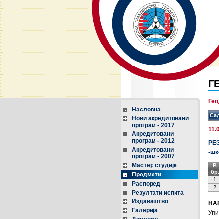
Г
Гео
Насловна
Сад
Нови акредитовани
програм - 2017
11.
Акредитовани
програм - 2012
РЕ
Акредитовани
-шк
програм - 2007
Мастер студије
Р.
бр.
Предмети
1
Распоред
2
Резултати испита
Издаваштво
НА
Галерија
Упи