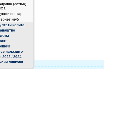
ијална (летња)
кса
унски центар
ернет клуб
ултати испита
аваштво
плома
такт
овник
 се налазимо
с 2023 / 2024
исни линкови