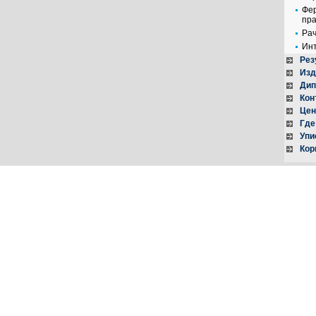
Фер
пра
Рач
Инт
Рез
Изд
Ди
Кон
Цен
Где
Упи
Кор