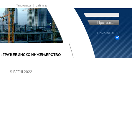
Ћирилица
|
Latinica
Претрага
Само по ВГГШ
:
ГРАЂЕВИНСКО ИНЖЕЊЕРСТВО
© ВГГШ 2022