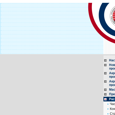
Нас
Нов
про
Акр
про
Акр
про
Мас
Пре
Рас
Ча
Кон
Стр