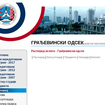
ГРАЂЕВИНСКИ ОДСЕК
Студијски програм
Распоред испита · Грађевински одсек
ловна
|
|
|
|
|
Распоред
Консултације
Предмети
Локација
Контакт
и акредитовани
грам - 2017
едитовани
грам - 2012
едитовани
грам - 2007
тер студије
дмети
поред
сова
султација
учна пракса