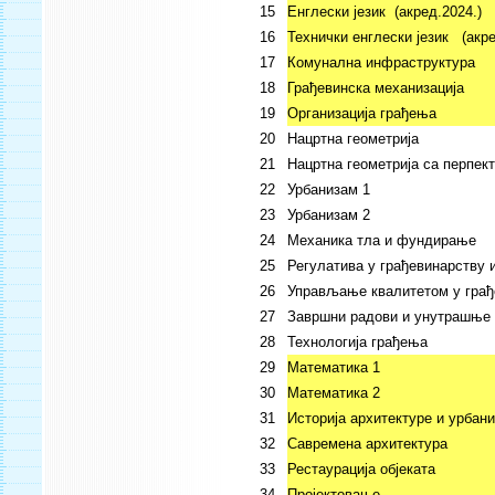
15
Енглески језик (акред.2024.)
16
Технички енглески језик (акре
17
Комунална инфраструктура
18
Грађевинска механизација
19
Организација грађења
20
Нацртна геометрија
21
Нацртна геометрија са перпек
22
Урбанизам 1
23
Урбанизам 2
24
Механика тла и фундирање
25
Регулатива у грађевинарству 
26
Управљање квалитетом у грађ
27
Завршни радови и унутрашње 
28
Технологија грађења
29
Математика 1
30
Математика 2
31
Историја архитектуре и урбан
32
Савремена архитектура
33
Рестаурација објеката
34
Пројектовање