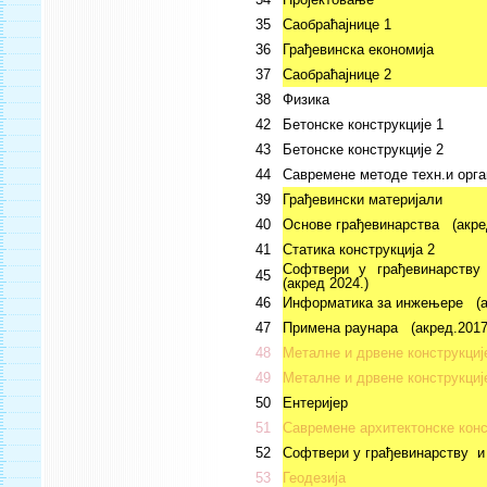
35
Саобраћајнице 1
36
Грађевинска економија
37
Саобраћајнице 2
38
Физика
42
Бетонске конструкције 1
43
Бетонске конструкције 2
44
Савремене методе техн.и орга
39
Грађевински материјали
40
Основе грађевинарства
(акре
41
Статика конструкција 2
Софтвери у грађевинарству
45
(акред 2024.)
46
Информатика за инжењере
(
47
Примена раунара (акред.2017
48
Металне и дрвене конструкциј
49
Металне и дрвене конструкциј
50
Ентеријер
51
Савремене архитектонске конс
52
Софтвери у грађевинарству и
53
Геодезија