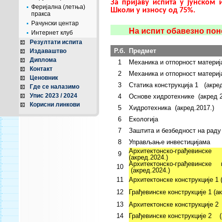
За пријаву испита у јунском
Феријална (летња)
Школи у износу од 75%.
пракса
Рачунски центар
На испит обавезно поне
Интернет клуб
Резултати испита
Р.б.
Предмет
Издаваштво
Диплома
1
Механика и отпорност материј
Контакт
2
Механика и отпорност материј
Ценовник
3
Статика конструкција 1 (акред
Где се налазимо
Упис 2023 / 2024
4
Основе хидротехнике (акред 2
Корисни линкови
5
Хидротехника (акред.2017.)
6
Екологија
7
Заштита и безбедност на раду
8
Управљање инвестицијама
Архитектонско-грађевинс
9
(акред.2024.)
Архитектонско-грађевинск
10
(акред.2024.)
11
Архитектонске конструкције 1 
12
Грађевинске конструкције 1 (ак
13
Архитектонске конструкције 2 
14
Грађевинске конструкције 2 (