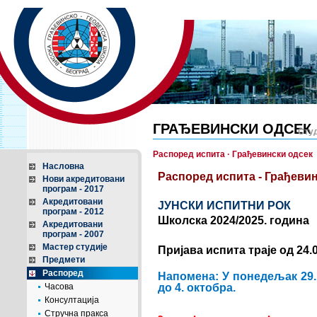
ГРАЂЕВИНСКИ ОДСЕК
Студ
Распоред испита · Грађевински одсек
Насловна
Распоред испита - Грађевин
Нови акредитовани
програм - 2017
Акредитовани
ЈУНСКИ ИСПИТНИ РОК
програм - 2012
Школска 2024/2025. година
Акредитовани
програм - 2007
Мастер студије
Пријава испита траје од 24.0
Предмети
Распоред
Напомена: У понедељак 29. 
Часова
до 4. октобра.
Консултација
Стручна пракса