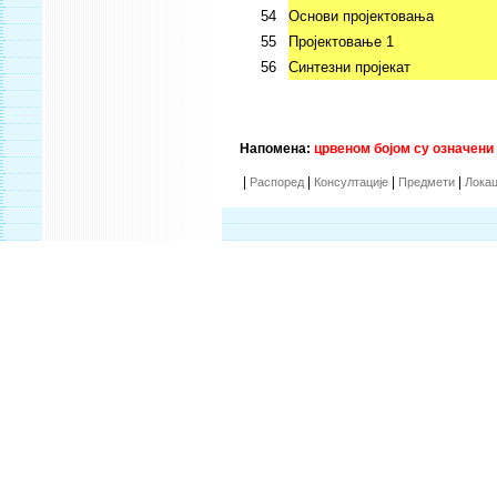
54
Основи пројектовања
55
Пројектовање 1
56
Синтезни пројекат
Напомена:
црвеном бојом су означени
|
|
|
|
Распоред
Консултације
Предмети
Локац