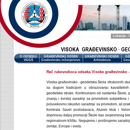
Lokacija -
O ODSEKU
GRAÐEVINSKI ODSEK
GRAÐEVINSKI ODSEK
GE
VGGŠ
Graðevinsko inženjerstvo
Arhitektura
Geod
Reč rukovodioca odseka Visoke graðevinsko -
Visoka graðevinsko - geodetska škola strukovnih stu
sa dugom tradicijom u obrazovanju kavalitetnih 
geodetske struke. Kontinuirano od nastanka Škole
znanju i èvrstoj saradnji sa privrednim subjektima i 
poluvekovno iskustvo saradnje sa privredom, ali pra
formirala Savet poslodavaca, Alumni klub i Volont
doprinesu daljoj promociji Škole kao svojevrsnog br
regionalnom tržištu. Negujemo i proširujemo saradnj
zemlje, Evrope i sveta.