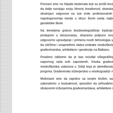
Ponosni smo na hiljade studenata koji su prošli kroz
da dalje razvijaju svoju liènost, kreativnost, stvaral
struènjaci odgovore na sve vrste profesionalnih
najodogovornija mesta u struci širom sveta najb
geodetske škole.
Na temeljima gotovo šesdesetogodišnje tradicij
pristupom u obrazovanju, stvaramo potpuno nov 
odgovorno upravljanje i primenu novih tehnologija u
da održimo i unapredimo status vodeæe visokoškolsk
graðevinarstva, arhitekture i geodezije na Balkanu.
Posebno istièemo da je kao rezultat višegodišn
napornog rada svih zaposlenih, Visoka graðev
visokoškolska ustanova u Srbiji koja je akreditoval
progrma: Graðevinsko inženjerstvo u visokogradnji i
Motivisani smo da zajedno sa svojim bivšim, s
zakoraèimo u buduænost, sposobni da prihvatimo
strukovnim inženjerima graðevinarstava, arhitekture i