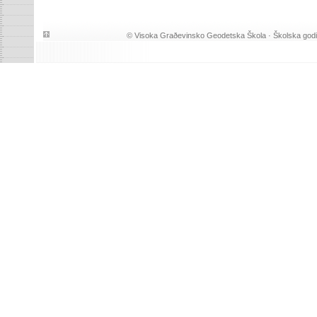
© Visoka Graðevinsko Geodetska Škola · Školska god