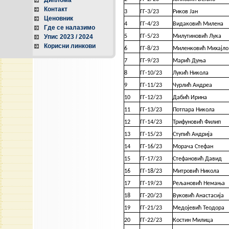
Диплома
Контакт
3
ГГ-3/23
Риков Јан
Ценовник
4
ГГ-4/23
Видаковић Милена
Где се налазимо
Упис 2023 / 2024
5
ГГ-5/23
Милутиновић Лука
Корисни линкови
6
ГГ-8/23
Миленковић Михајло
7
ГГ-9/23
Марић Дуња
8
ГГ-10/23
Лукић Никола
9
ГГ-11/23
Чурлић Андреа
10
ГГ-12/23
Дабић Ирина
11
ГГ-13/23
Потпара Никола
12
ГГ-14/23
Трифуновић Филип
13
ГГ-15/23
Ступић Андрија
14
ГГ-16/23
Морача Стефан
15
ГГ-17/23
Стефановић Давид
16
ГГ-18/23
Митровић Никола
17
ГГ-19/23
Рељановић Немања
18
ГГ-20/23
Вуковић Анастасија
19
ГГ-21/23
Медојевић Теодора
20
ГГ-22/23
Костин Милица