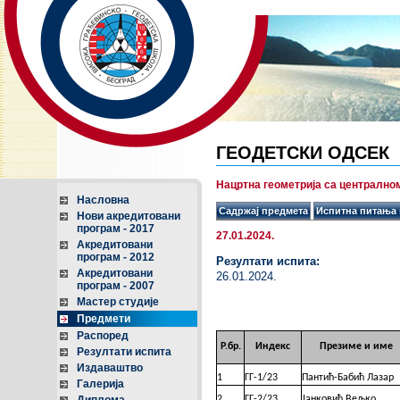
ГЕОДЕТСКИ ОДСЕК
Нацртна геометрија са централном
Насловна
Садржај предмета
Испитна питања 
Нови акредитовани
програм - 2017
27.01.2024.
Акредитовани
програм - 2012
Резултати испита:
Акредитовани
26.01.2024.
програм - 2007
Мастер студије
Предмети
Распоред
Р.бр.
Индекс
Презиме и име
Резултати испита
Издаваштво
1
ГГ-1/23
Пантић-Бабић Лазар
Галерија
2
ГГ-2/23
Јанковић Вељко