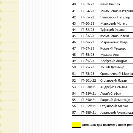
40
ГГ-53/23
Илић Никола
41
ГГ-54/23
Милошевић Катарин
42
ГГ-55/23
Павловски Наталија
43
ГГ-60/23
Марковић Матеја
44
ГГ-62/23
Туфегџић Сузана
45
ГГ-63/23
Кузмановић Јелена
46
ГГ-66/23
Маринковић Раде
47
ГГ-67/23
Коковић Теодора
48
ГГ-68/23
Мрљеш Ана
49
ГГ-69/23
Ђорђевић Андриа
50
ГГ-75/23
Тошић Десимир
51
ГГ-78/23
Срндаљчевић Марија
52
ГГ-301/22
Стојановић Лазар
53
ГГ-330/21
Андрејић Немања
54
ГГ-339/21
Лекић Стефан
55
ГГ-350/21
Радовић Димитрије
56
ГГ-359/21
Стојановић Марко
57
ГГ-385/21
Јовановић Александ
положен део испита у овом рок