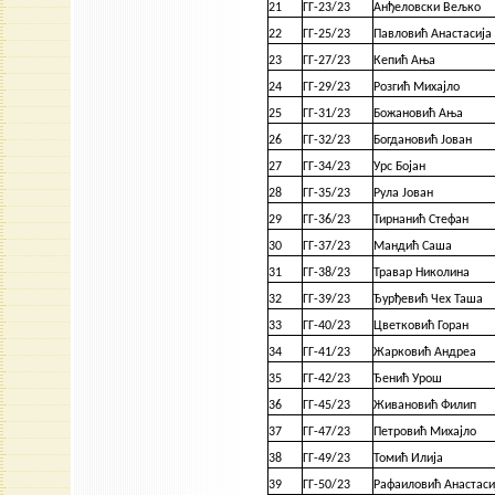
21
ГГ-23/23
Анђеловски Вељко
22
ГГ-25/23
Павловић Анастасија
23
ГГ-27/23
Кепић Ања
24
ГГ-29/23
Розгић Михајло
25
ГГ-31/23
Божановић Ања
26
ГГ-32/23
Богдановић Јован
27
ГГ-34/23
Урс Бојан
28
ГГ-35/23
Рула Јован
29
ГГ-36/23
Тирнанић Стефан
30
ГГ-37/23
Мандић Саша
31
ГГ-38/23
Травар Николина
32
ГГ-39/23
Ђурђевић Чех Таша
33
ГГ-40/23
Цветковић Горан
34
ГГ-41/23
Жарковић Андреа
35
ГГ-42/23
Ђенић Урош
36
ГГ-45/23
Живановић Филип
37
ГГ-47/23
Петровић Михајло
38
ГГ-49/23
Томић Илија
39
ГГ-50/23
Рафаиловић Анастаси